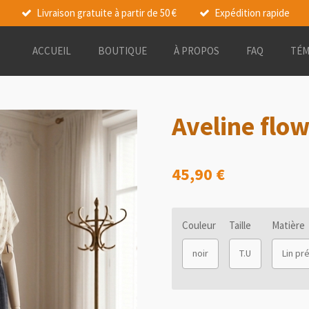
Livraison gratuite à partir de 50 €
Expédition rapide
ACCUEIL
BOUTIQUE
À PROPOS
FAQ
TÉM
Aveline flo
45,90 €
Couleur
Taille
Matière
noir
T.U
Lin pr