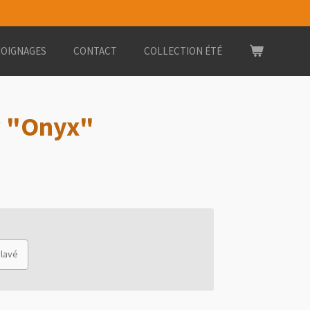
OIGNAGES
CONTACT
COLLECTION ÉTÉ
w "Onyx"
élavé