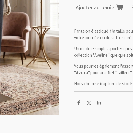
Ajouter au panier
Pantalon élastiqué à la taille po
votre journée ou de votre soirée
Un modèle simple à porter qui s'
collection "Aveline" quelque soit
Vous pourrez également l'assortir
"Azura"
pour un effet "tailleur
Hors chemise (rupture de stock
P
P
P
a
a
a
r
r
r
t
t
t
a
a
a
g
g
g
e
e
e