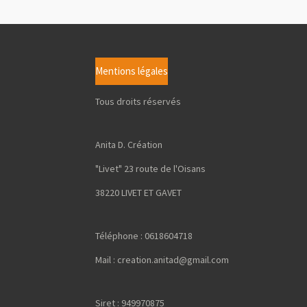
Mentions légales
Tous droits réservés
Anita D. Création
"Livet" 23 route de l'Oisans
38220 LIVET ET GAVET
Téléphone : 0618604718
Mail : creation.anitad@gmail.com
Siret : 949970875