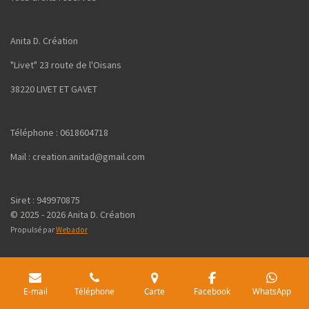
Anita D. Création
"Livet" 23 route de l'Oisans
38220 LIVET ET GAVET
Téléphone : 0618604718
Mail : creation.anitad@gmail.com
Siret : 949970875
© 2025 - 2026 Anita D. Création
Propulsé par
Webador
E-mail
Téléphone
Carte
Facebook
WhatsApp