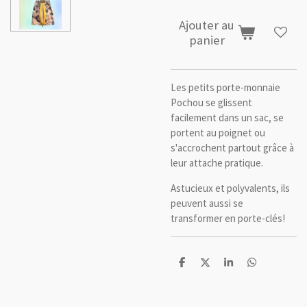
Ajouter au
panier
Les petits porte-monnaie
Pochou se glissent
facilement dans un sac, se
portent au poignet ou
s'accrochent partout grâce à
leur attache pratique.
Astucieux et polyvalents, ils
peuvent aussi se
transformer en porte-clés!
P
P
P
P
a
a
a
a
r
r
r
r
t
t
t
t