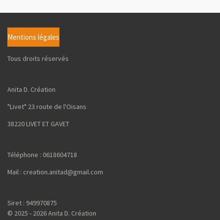
a
a
a
a
g
g
g
g
e
e
e
e
r
r
r
r
Mentions légales
Tous droits réservés
Anita D. Création
"Livet" 23 route de l'Oisans
38220 LIVET ET GAVET
Téléphone : 0618604718
Mail : creation.anitad@gmail.com
Siret : 949970875
© 2025 - 2026 Anita D. Création