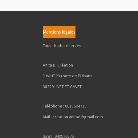
Mentions légales
Tous droits réservés
Anita D. Création
"Livet" 23 route de l'Oisans
38220 LIVET ET GAVET
Téléphone : 0618604718
Mail : creation.anitad@gmail.com
Siret : 949970875