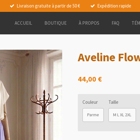
Livraison gratuite à partir de 50 €
Expédition rapide
ACCUEIL
BOUTIQUE
À PROPOS
FAQ
TÉM
Aveline Flo
44,00 €
Couleur
Taille
Parme
M L XL 2XL