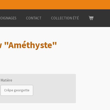
OIGNAGES
CONTACT
COLLECTION ÉTÉ
w "Améthyste"
Matière
Crêpe georgette