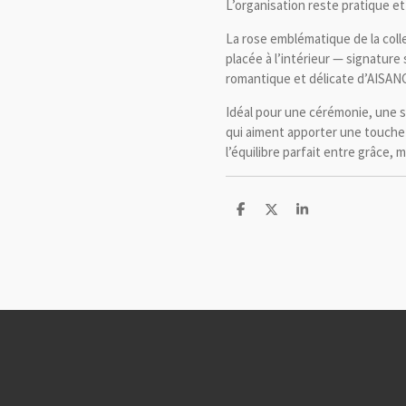
L’organisation reste pratique e
La rose emblématique de la col
placée à l’intérieur — signature 
romantique et délicate d’AISAN
Idéal pour une cérémonie, une 
qui aiment apporter une touche 
l’équilibre parfait entre grâce, 
P
P
P
a
a
a
r
r
r
t
t
t
a
a
a
g
g
g
e
e
e
r
r
r