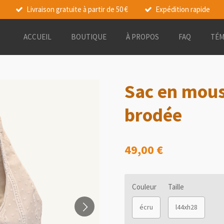
Livraison gratuite à partir de 50 €
Expédition rapide
ACCUEIL
BOUTIQUE
À PROPOS
FAQ
TÉM
Sac en mous
brodée
49,00 €
Couleur
Taille
écru
l44xh28