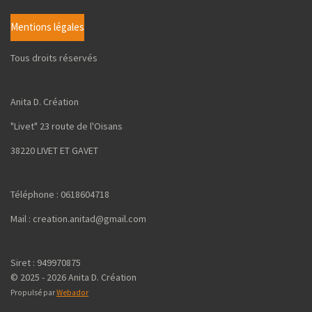
r
r
r
r
Mentions légales
Tous droits réservés
Anita D. Création
"Livet" 23 route de l'Oisans
38220 LIVET ET GAVET
Téléphone : 0618604718
Mail : creation.anitad@gmail.com
Siret : 949970875
© 2025 - 2026 Anita D. Création
Propulsé par
Webador