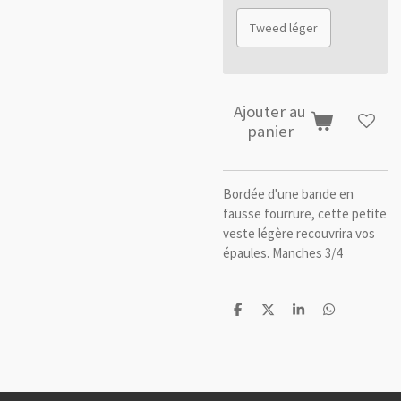
Tweed léger
Ajouter au
panier
Bordée d'une bande en
fausse fourrure, cette petite
veste légère recouvrira vos
épaules. Manches 3/4
P
P
P
P
a
a
a
a
r
r
r
r
t
t
t
t
a
a
a
a
g
g
g
g
e
e
e
e